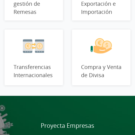
gestión de
Exportación e
Remesas
Importación
Transferencias
Compra y Venta
Internacionales
de Divisa
Cargando
contenido,
por
favor
Proyecta Empresas
espere...