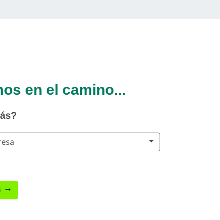
s en el camino...
tás?
resa
i