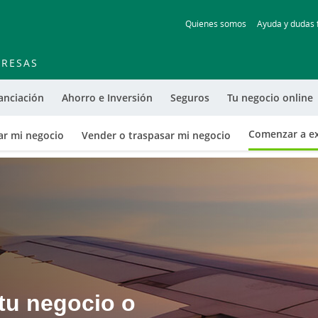
Skip
Quienes somos
Ayuda y dudas 
to
main
contentt
RESAS
anciación
Ahorro e Inversión
Seguros
Tu negocio online
Comenzar a e
ar mi negocio
Vender o traspasar mi negocio
 tu negocio o