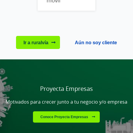
móvil
Ir a ruralvía
Aún no soy cliente
Cargando
contenido,
por
favor
Proyecta Empresas
espere...
Motivados para crecer junto a tu negocio y/o empresa
Conoce Proyecta Empresas