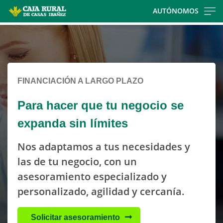
Skip
AUTÓNOMOS
to
Cargando
main
contenido,
contentt
por
favor
espere...
FINANCIACIÓN A LARGO PLAZO
Para hacer que tu negocio se
expanda sin límites
Nos adaptamos a tus necesidades y
las de tu negocio, con un
asesoramiento especializado y
personalizado, agilidad y cercanía.
Solicitar asesoramiento