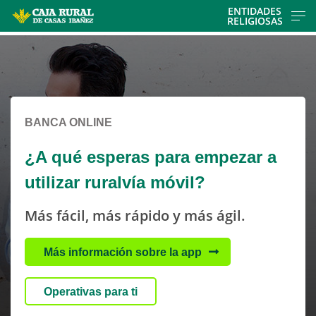
Skip
ENTIDADES
RELIGIOSAS
to
Cargando
Cargando
main
contenido,
contenido,
contentt
por
por
favor
favor
espere...
espere...
BANCA ONLINE
¿A qué esperas para empezar a
utilizar ruralvía móvil?
Más fácil, más rápido y más ágil.
Más información sobre la app
Operativas para ti